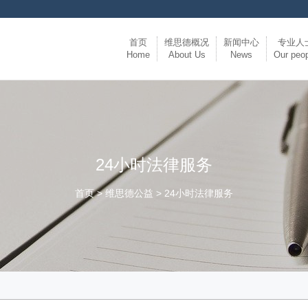
首页
维思德概况
新闻中心
专业人
Home
About Us
News
Our peo
维思德概况
主任寄语
资质荣誉
代表客户
典型案例
理念、信仰、责任
新闻动态
24小时法律服务
首页 > 维思德公益 > 24小时法律服务