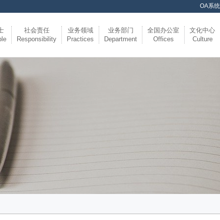
OA系统
士
社会责任
业务领域
业务部门
全国办公室
文化中心
ple
Responsibility
Practices
Department
Offices
Culture
维思德公益
维思德党建
党的政策
金融部
知识产权部
劳动人事法律事务部
民商部
破产与重组部
海事海商部
行政法律事务部
财税法律事务部
医疗法律事务部
自然资源与城市更新法律事务部
执行与保全法律事务部
跨境电商法律事务部
武汉
深圳
海口
拉萨
荆门
襄阳
荆州
二十周年
随笔美文
光影印象
文体风采
证券
特殊
投融
刑事
涉外
建设
涉军
人身
婚姻
数据
仲裁
法规