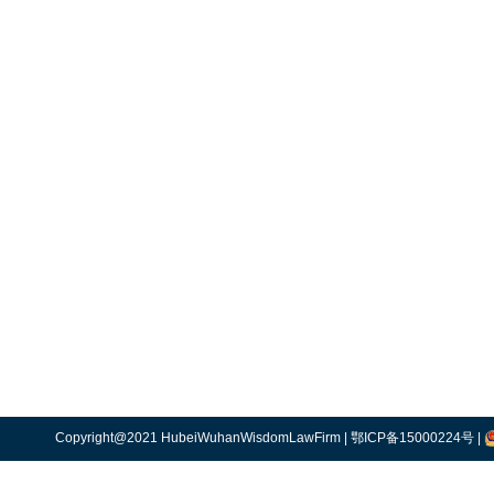
Copyright@2021 HubeiWuhanWisdomLawFirm |
鄂ICP备15000224号
|