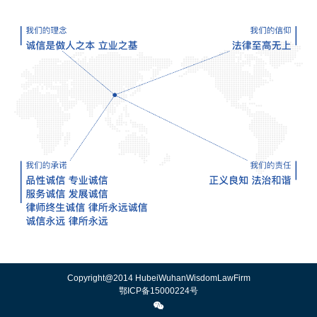
Copyright@2014 HubeiWuhanWisdomLawFirm
鄂ICP备15000224号