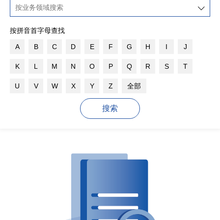
按拼音首字母查找
A
B
C
D
E
F
G
H
I
J
K
L
M
N
O
P
Q
R
S
T
U
V
W
X
Y
Z
全部
搜索